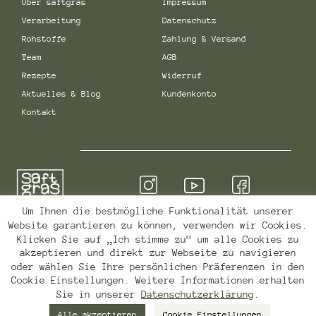
Über saftgras
Impressum
Verarbeitung
Datenschutz
Rohstoffe
Zahlung & Versand
Team
AGB
Rezepte
Widerruf
Aktuelles & Blog
Kundenkonto
Kontakt
Um Ihnen die bestmögliche Funktionalität unserer
Website garantieren zu können, verwenden wir Cookies.
Qualität & Sicherheit
Klicken Sie auf „Ich stimme zu“ um alle Cookies zu
akzeptieren und direkt zur Webseite zu navigieren
oder wählen Sie Ihre persönlichen Präferenzen in den
Cookie Einstellungen. Weitere Informationen erhalten
Sie in unserer
Datenschutzerklärung
.
Website by
NAVIGATOR
Alle akzeptieren
Cookie Einstellungen