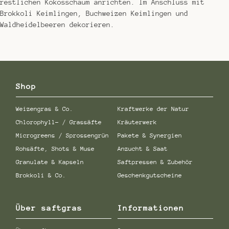
restlichen Kokosschaum anrichten. Im Anschluss mit
Brokkoli Keimlingen, Buchweizen Keimlingen und
Waldheidelbeeren dekorieren.
Shop
Weizengras & Co.
Kraftwerke der Natur
Chlorophyll- / Grassäfte
Kräuterwerk
Microgreens / Sprossengrün
Pakete & Synergien
Rohsäfte, Shots & Muse
Anzucht & Saat
Granulate & Kapseln
Saftpressen & Zubehör
Brokkoli & Co.
Geschenkgutscheine
Über saftgras
Informationen