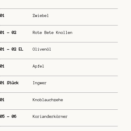
01
Zwiebel
01 – 02
Rote Bete Knollen
01 – 02 EL
Olivenöl
01
Apfel
01 Stück
Ingwer
01
Knoblauchzehe
05 – 06
Korianderkörner