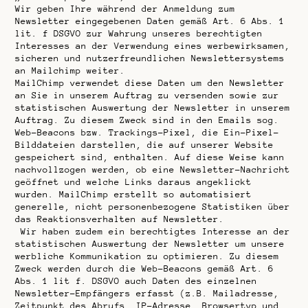
Wir geben Ihre während der Anmeldung zum
Newsletter eingegebenen Daten gemäß Art. 6 Abs. 1
lit. f DSGVO zur Wahrung unseres berechtigten
Interesses an der Verwendung eines werbewirksamen,
sicheren und nutzerfreundlichen Newslettersystems
an Mailchimp weiter.
MailChimp verwendet diese Daten um den Newsletter
an Sie in unserem Auftrag zu versenden sowie zur
statistischen Auswertung der Newsletter in unserem
Auftrag. Zu diesem Zweck sind in den Emails sog.
Web-Beacons bzw. Trackings-Pixel, die Ein-Pixel-
Bilddateien darstellen, die auf unserer Website
gespeichert sind, enthalten. Auf diese Weise kann
nachvollzogen werden, ob eine Newsletter-Nachricht
geöffnet und welche Links daraus angeklickt
wurden. MailChimp erstellt so automatisiert
generelle, nicht personenbezogene Statistiken über
das Reaktionsverhalten auf Newsletter.
Wir haben zudem ein berechtigtes Interesse an der
statistischen Auswertung der Newsletter um unsere
werbliche Kommunikation zu optimieren. Zu diesem
Zweck werden durch die Web-Beacons gemäß Art. 6
Abs. 1 lit f. DSGVO auch Daten des einzelnen
Newsletter-Empfängers erfasst (z.B. Mailadresse,
Zeitpunkt des Abrufs, IP-Adresse, Browsertyp und