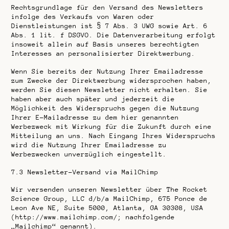
Rechtsgrundlage für den Versand des Newsletters
infolge des Verkaufs von Waren oder
Dienstleistungen ist § 7 Abs. 3 UWG sowie Art. 6
Abs. 1 lit. f DSGVO. Die Datenverarbeitung erfolgt
insoweit allein auf Basis unseres berechtigten
Interesses an personalisierter Direktwerbung.
Wenn Sie bereits der Nutzung Ihrer Emailadresse
zum Zwecke der Direktwerbung widersprochen haben,
werden Sie diesen Newsletter nicht erhalten. Sie
haben aber auch später und jederzeit die
Möglichkeit des Widerspruchs gegen die Nutzung
Ihrer E-Mailadresse zu dem hier genannten
Werbezweck mit Wirkung für die Zukunft durch eine
Mitteilung an uns. Nach Eingang Ihres Widerspruchs
wird die Nutzung Ihrer Emailadresse zu
Werbezwecken unverzüglich eingestellt.
7.3
Newsletter-Versand via MailChimp
Wir versenden unseren Newsletter über The Rocket
Science Group, LLC d/b/a MailChimp, 675 Ponce de
Leon Ave NE, Suite 5000, Atlanta, GA 30308, USA
(http://www.mailchimp.com/; nachfolgende
„Mailchimp“ genannt).