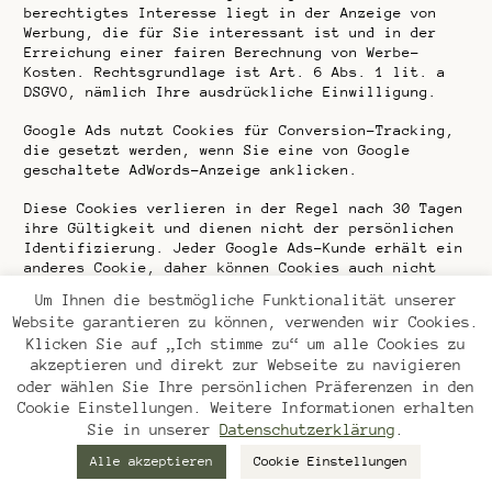
berechtigtes Interesse liegt in der Anzeige von
Werbung, die für Sie interessant ist und in der
Erreichung einer fairen Berechnung von Werbe-
Kosten. Rechtsgrundlage ist Art. 6 Abs. 1 lit. a
DSGVO, nämlich Ihre ausdrückliche Einwilligung.
Google Ads nutzt Cookies für Conversion-Tracking,
die gesetzt werden, wenn Sie eine von Google
geschaltete AdWords-Anzeige anklicken.
Diese Cookies verlieren in der Regel nach 30 Tagen
ihre Gültigkeit und dienen nicht der persönlichen
Identifizierung. Jeder Google Ads-Kunde erhält ein
anderes Cookie, daher können Cookies auch nicht
über die Websites von Ads-Kunden nachverfolgt
Um Ihnen die bestmögliche Funktionalität unserer
werden.
Website garantieren zu können, verwenden wir Cookies.
Klicken Sie auf „Ich stimme zu“ um alle Cookies zu
Die so erhaltenen Informationen dienen dazu,
akzeptieren und direkt zur Webseite zu navigieren
Conversion-Statistiken für Ads-Kunden über die
Gesamtanzahl der Nutzer, die auf ihre Anzeige
oder wählen Sie Ihre persönlichen Präferenzen in den
geklickt haben und zu einer mit einem Conversion-
Cookie Einstellungen. Weitere Informationen erhalten
Tracking-Tag versehenen Seite weitergeleitet
Sie in unserer
Datenschutzerklärung
.
wurden, zu erstellen.
Alle akzeptieren
Cookie Einstellungen
Sie können damit nicht persönlich identifiziert