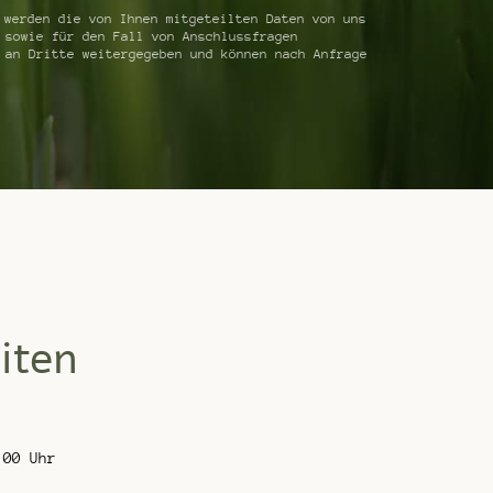
werden die von Ihnen mitgeteilten Daten von uns
 sowie für den Fall von Anschlussfragen
 an Dritte weitergegeben und können nach Anfrage
iten
:00 Uhr