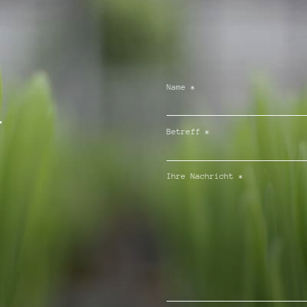
Name
*
r
Betreff
*
Ihre Nachricht
*