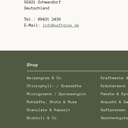
92421 Schwandorf
Deutschland
Tel.: 09431 2439
E-Mail:
info@saftgras.de
Shop
Weizengras & Co.
Kraftwerke 
Chlorophyll- / Grassäfte
Kräuterwerk
Microgreens / Sprossengrün
Pakete & Sy
Rohsäfte, Shots & Muse
Anzucht & S
Granulate & Kapseln
Saftpressen
Brokkoli & Co.
Geschenkgut