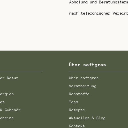
Abholung und Beratungster
nach telefonischer Verein
Über saftgras
der Natur
Über saftgras
Verarbeitung
nergien
Rohstoffe
aat
Team
 & Zubehör
Rezepte
scheine
Aktuelles & Blog
Kontakt