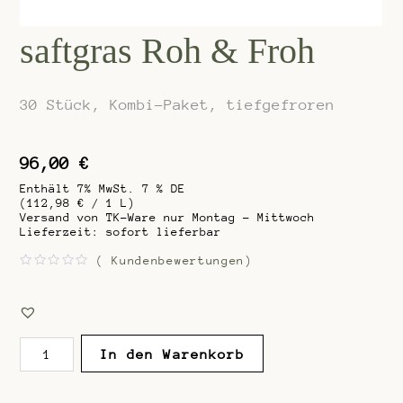
saftgras Roh & Froh
30 Stück, Kombi-Paket, tiefgefroren
96,00
€
Enthält 7% MwSt. 7 % DE
(
112,98
€
/ 1 L)
Versand von TK-Ware nur Montag - Mittwoch
Lieferzeit: sofort lieferbar
(
Kundenbewertungen)
B
e
w
e
r
t
e
saftgras
t
In den Warenkorb
Roh
m
i
&
t
Froh
0