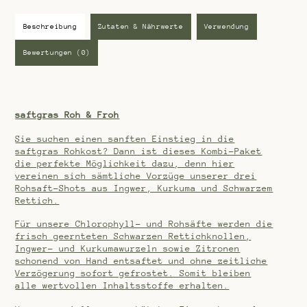
v
Menge
o
n
5
Beschreibung
Zutaten & Nährwerte
Verwendung
Bewertungen (0)
saftgras Roh & Froh
Sie suchen einen sanften Einstieg in die
saftgras Rohkost? Dann ist dieses Kombi-Paket
die perfekte Möglichkeit dazu, denn hier
vereinen sich sämtliche Vorzüge unserer drei
Rohsaft-Shots aus Ingwer, Kurkuma und Schwarzem
Rettich.
Für unsere Chlorophyll- und Rohsäfte werden die
frisch geernteten Schwarzen Rettichknollen,
Ingwer- und Kurkumawurzeln sowie Zitronen
schonend von Hand entsaftet und ohne zeitliche
Verzögerung sofort gefrostet. Somit bleiben
alle wertvollen Inhaltsstoffe erhalten.