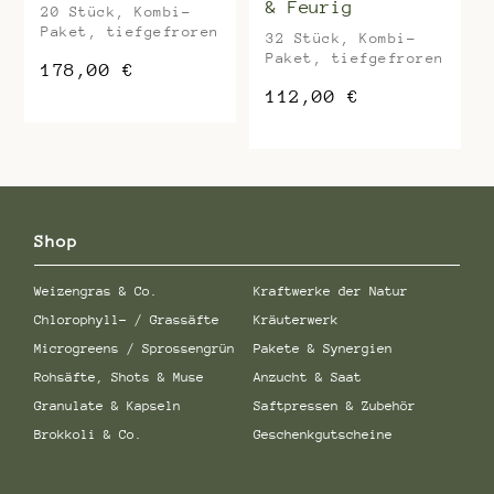
& Feurig
20 Stück, Kombi-
Paket, tiefgefroren
32 Stück, Kombi-
Paket, tiefgefroren
178,00
€
112,00
€
Shop
Weizengras & Co.
Kraftwerke der Natur
Chlorophyll- / Grassäfte
Kräuterwerk
Microgreens / Sprossengrün
Pakete & Synergien
Rohsäfte, Shots & Muse
Anzucht & Saat
Granulate & Kapseln
Saftpressen & Zubehör
Brokkoli & Co.
Geschenkgutscheine