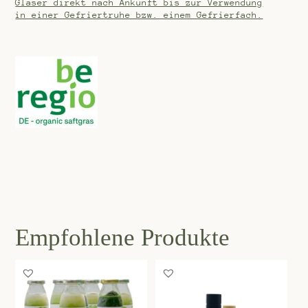
Gläser direkt nach Ankunft bis zur Verwendung
in einer Gefriertruhe bzw. einem Gefrierfach.