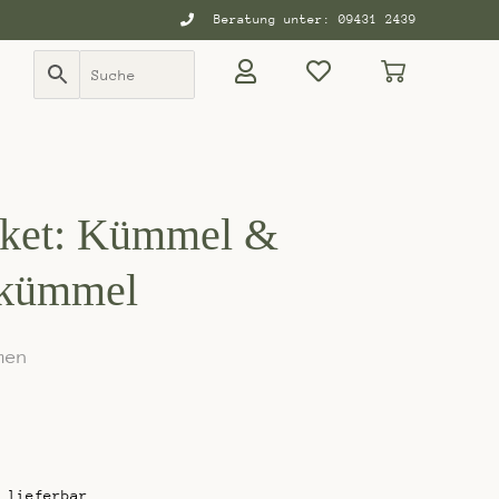
Beratung unter: 09431 2439
aket: Kümmel &
kümmel
men
 lieferbar