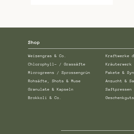
Shop
Weizengras & Co.
Kraftwerke 
Chlorophyll- / Grassäfte
Kräuterwerk
Microgreens / Sprossengrün
Pakete & Sy
Rohsäfte, Shots & Muse
Anzucht & S
Granulate & Kapseln
Saftpressen
Brokkoli & Co.
Geschenkgut