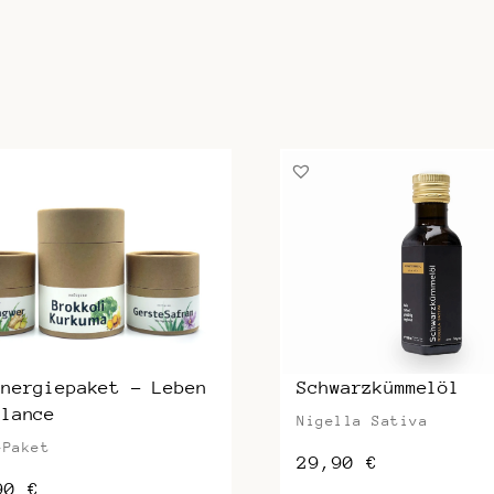
Energiepaket – Leben
Schwarzkümmelöl
alance
Nigella Sativa
-Paket
29,90
€
,90
€