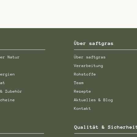
Über saftgras
der Natur
Über saftgras
Verarbeitung
nergien
Rohstoffe
aat
Team
 & Zubehör
Rezepte
scheine
Aktuelles & Blog
Kontakt
Qualität & Sicherhei