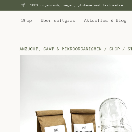
100% organisch, vegan, gluten- und laktosefrei
Shop
Über saftgras
Aktuelles & Blog
ANZUCHT, SAAT & MIKROORGANISMEN
/
SHOP
/
S