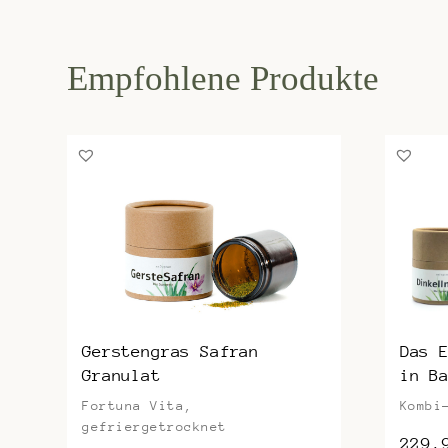
Das 
Gerstengras Safran
in B
Granulat
Kombi
Fortuna Vita,
gefriergetrocknet
229