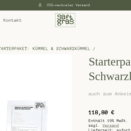
CO2-neutraler Versand
Kontakt
TARTERPAKET: KÜMMEL & SCHWARZKÜMMEL
/
Starterp
Schwarz
auch zum Ankei
118,80
€
Enthält 19% MwSt.
zzgl.
Versand
Lieferzeit: sofort