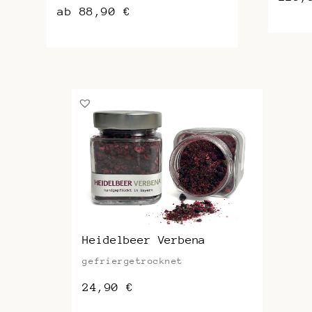
ab
88,90
€
Dieses
Produkt
weist
mehrere
Varianten
auf.
Die
Optionen
können
auf
der
Produktseite
gewählt
werden
Heidelbeer Verbena
gefriergetrocknet
24,90
€