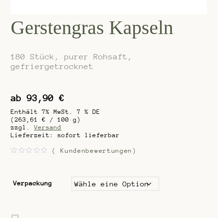
Gerstengras Kapseln
180 Stück, purer Rohsaft,
gefriergetrocknet
ab
93,90
€
Enthält 7% MwSt. 7 % DE
(
263,61
€
/ 100 g)
zzgl.
Versand
Lieferzeit: sofort lieferbar
(
Kundenbewertungen)
B
e
w
e
r
Verpackung
t
e
t
m
i
t