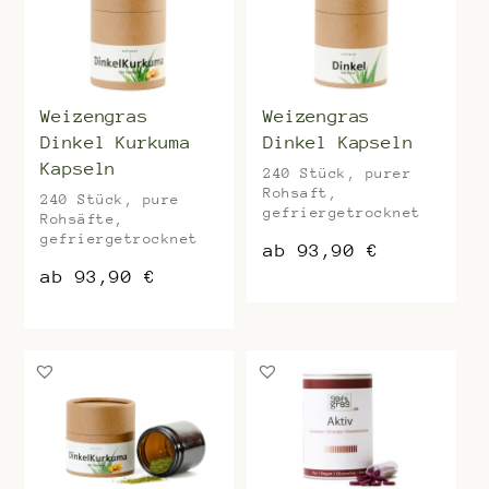
Weizengras
Weizengras
Dinkel Kurkuma
Dinkel Kapseln
Kapseln
240 Stück, purer
Rohsaft,
240 Stück, pure
gefriergetrocknet
Rohsäfte,
gefriergetrocknet
ab
93,90
€
ab
93,90
€
Dieses
Produkt
Dieses
weist
Produkt
mehrere
weist
Varianten
mehrere
auf.
Varianten
Die
auf.
Optionen
Die
können
Optionen
auf
können
der