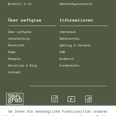
Brokkoli & Co.
Geschenkgutscheine
Über saftgras
Informationen
Über saftgras
Impressum
Verarbeitung
Datenschutz
Rohstoffe
Zahlung & Versand
Team
AGB
Rezepte
Widerruf
Aktuelles & Blog
Kundenkonto
Kontakt
Um Ihnen die bestmögliche Funktionalität unserer
Qualität & Sicherheit