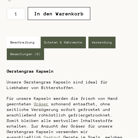
0
v
Gerstengras
o
In den Warenkorb
n
Kapseln
5
Menge
Beschreibung
Zutaten & Nährwerte
Verwendung
Bewertungen (0)
Gerstengras Kapseln
Unsere Gerstengras Kapseln sind ideal für
Liebhaber von Bitterstoffen.
Für unsere Kapseln werden die frisch von Hand
geernteten
Gräser
schonend entsaftet, ohne
zeitliche Verzögerung sofort gefrostet und
anschließend rohköstlich gefriergetrocknet.
Somit bleiben alle wertvollen Inhaltsstoffe
erhalten. Zur Anzucht der Gräser für unsere
Gerstengras Kapseln verwenden wir
ausschließlich
Saatgut
Gerste im Spelz, welches