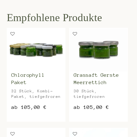
Chlorophyll
Grassaft Gerste
Paket
Meerrettich
32 Stück, Kombi-
30 Stück,
Paket, tiefgefroren
tiefgefroren
ab
105,00
€
ab
105,00
€
Dieses
Dieses
Produkt
Produkt
weist
weist
mehrere
mehrere