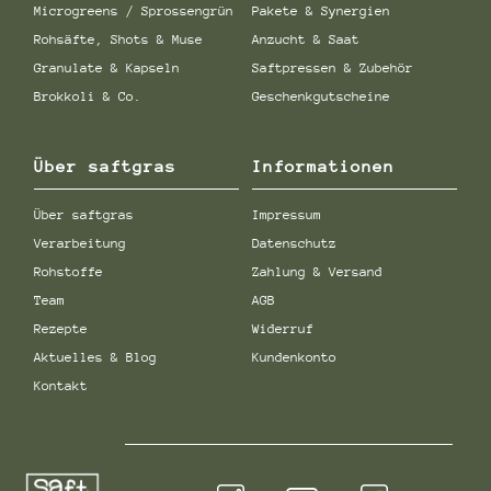
Microgreens / Sprossengrün
Pakete & Synergien
gewählt
Produktseite
werden
gewählt
Rohsäfte, Shots & Muse
Anzucht & Saat
werden
Granulate & Kapseln
Saftpressen & Zubehör
Brokkoli & Co.
Geschenkgutscheine
Über saftgras
Informationen
Über saftgras
Impressum
Verarbeitung
Datenschutz
Rohstoffe
Zahlung & Versand
Team
AGB
Rezepte
Widerruf
Aktuelles & Blog
Kundenkonto
Kontakt