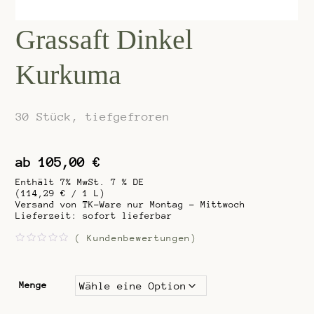
Grassaft Dinkel
Kurkuma
30 Stück, tiefgefroren
ab
105,00
€
Enthält 7% MwSt. 7 % DE
(
114,29
€
/ 1 L)
Versand von TK-Ware nur Montag - Mittwoch
Lieferzeit: sofort lieferbar
(
Kundenbewertungen)
B
e
w
e
r
Menge
t
e
t