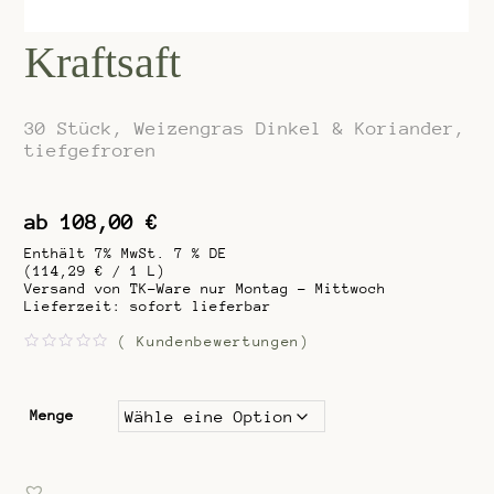
Kraftsaft
30 Stück, Weizengras Dinkel & Koriander,
tiefgefroren
ab
108,00
€
Enthält 7% MwSt. 7 % DE
(
114,29
€
/ 1 L)
Versand von TK-Ware nur Montag - Mittwoch
Lieferzeit: sofort lieferbar
(
Kundenbewertungen)
B
e
w
e
r
Menge
t
e
t
m
i
t