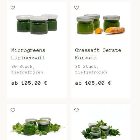
Microgreens
Grassaft Gerste
Lupinensaft
Kurkuma
30 Stück,
30 Stück,
tiefgefroren
tiefgefroren
ab
105,00
€
ab
105,00
€
Dieses
Dieses
Produkt
Produkt
weist
weist
mehrere
mehrere
Varianten
Varianten
auf.
auf.
Die
Die
Optionen
Optionen
können
können