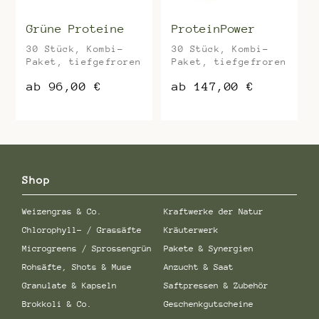
auf
auf
der
der
Grüne Proteine
ProteinPower
Produktseite
Produktseite
30 Stück, Kombi-
30 Stück, Kombi-
gewählt
gewählt
Paket, tiefgefroren
Paket, tiefgefroren
werden
werden
ab
96,00
€
ab
147,00
€
Dieses
Dieses
Produkt
Produkt
weist
weist
mehrere
mehrere
Varianten
Varianten
auf.
auf.
Shop
Die
Die
Optionen
Optionen
Weizengras & Co.
Kraftwerke der Natur
können
können
auf
auf
Chlorophyll- / Grassäfte
Kräuterwerk
der
der
Microgreens / Sprossengrün
Pakete & Synergien
Produktseite
Produktseite
gewählt
gewählt
Rohsäfte, Shots & Muse
Anzucht & Saat
werden
werden
Granulate & Kapseln
Saftpressen & Zubehör
Brokkoli & Co.
Geschenkgutscheine