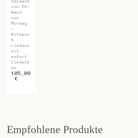
Versand
von TK-
Ware
nur
Montag
-
Mittwoc
h
Lieferz
eit:
sofort
lieferb
ar
105,00
€