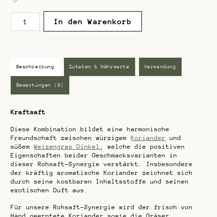
0
v
Kraftsaft
o
In den Warenkorb
n
Menge
5
Beschreibung
Zutaten & Nährwerte
Verwendung
Bewertungen (0)
Kraftsaft
Diese Kombination bildet eine harmonische
Freundschaft zwischen würzigem
Koriander
und
süßem
Weizengras Dinkel
, welche die positiven
Eigenschaften beider Geschmacksvarianten in
dieser Rohsaft-Synergie verstärkt. Insbesondere
der kräftig aromatische Koriander zeichnet sich
durch seine kostbaren Inhaltsstoffe und seinen
exotischen Duft aus.
Für unsere Rohsaft-Synergie wird der frisch von
Hand geerntete Koriander sowie die Gräser