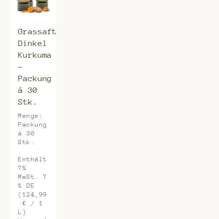
Grassaft
Dinkel
Kurkuma
–
Packung
á 30
Stk.
Menge:
Packung
á 30
Stk.
Enthält
7%
MwSt. 7
% DE
(
124,99
€
/ 1
L)