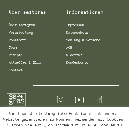
Über saftgras
Informationen
Über saftgras
Impressum
Verarbeitung
Datenschutz
Rohstoffe
Zahlung & Versand
Team
AGB
Rezepte
Widerruf
Aktuelles & Blog
Kundenkonto
Kontakt
Um Ihnen die bestmögliche Funktionalität unserer
Qualität & Sicherheit
Website garantieren zu können, verwenden wir Cookies.
Klicken Sie auf „Ich stimme zu“ um alle Cookies zu