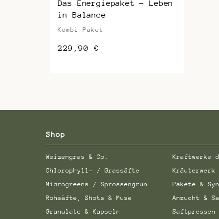
Das Energiepaket – Leben
in Balance
Kombi-Paket
229,90
€
Shop
Weizengras & Co.
Kraftwerke 
Chlorophyll- / Grassäfte
Kräuterwerk
Microgreens / Sprossengrün
Pakete & Sy
Rohsäfte, Shots & Muse
Anzucht & S
Granulate & Kapseln
Saftpressen