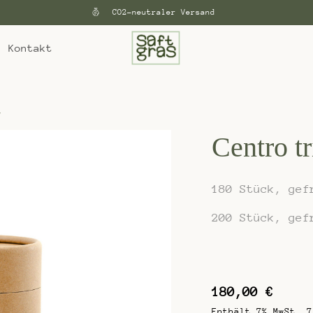
CO2-neutraler Versand
Kontakt
/
Centro tr
180 Stück, gef
200 Stück, gef
180,00
€
Enthält 7% MwSt. 7