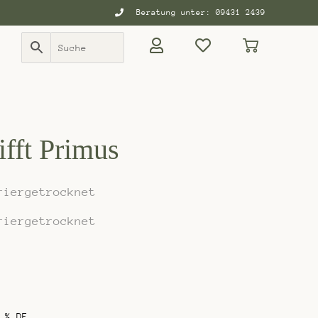
Beratung unter: 09431 2439
ifft Primus
riergetrocknet
riergetrocknet
 % DE