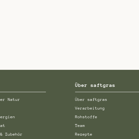
Über saftgras
der Natur
Über saftgras
Verarbeitung
nergien
Rohstoffe
aat
Team
 & Zubehör
Rezepte