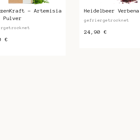
nzenKraft – Artemisia
Heidelbeer Verbena
a Pulver
gefriergetrocknet
ergetrocknet
24,90
€
90
€