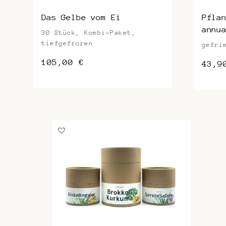
Das Gelbe vom Ei
Pfla
annu
30 Stück, Kombi-Paket,
tiefgefroren
gefri
105,00
€
43,