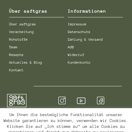
Über saftgras
Informationen
Über saftgras
Impressum
Verarbeitung
Datenschutz
Rohstoffe
Zahlung & Versand
Team
AGB
Rezepte
Widerruf
Aktuelles & Blog
Kundenkonto
Kontakt
Um Ihnen die bestmögliche Funktionalität unserer
Qualität & Sicherheit
Website garantieren zu können, verwenden wir Cookies.
Klicken Sie auf „Ich stimme zu“ um alle Cookies zu