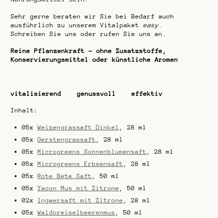
Sehr gerne beraten wir Sie bei Bedarf auch
ausführlich zu unserem Vitalpaket
easy
.
Schreiben Sie uns oder rufen Sie uns an.
Reine Pflanzenkraft – ohne Zusatzstoffe,
Konservierungsmittel oder künstliche Aromen
vitalisierend genussvoll effektiv
Inhalt:
05x
Weizengrassaft Dinkel
, 28 ml
05x
Gerstengrassaft
, 28 ml
05x
Microgreens Sonnenblumensaft
, 28 ml
05x
Microgreens Erbsensaft
, 28 ml
05x
Rote Bete Saft
, 50 ml
05x
Yacon Mus mit Zitrone
, 50 ml
02x
Ingwersaft mit Zitrone
, 28 ml
05x
Waldpreiselbeerenmus
, 50 ml