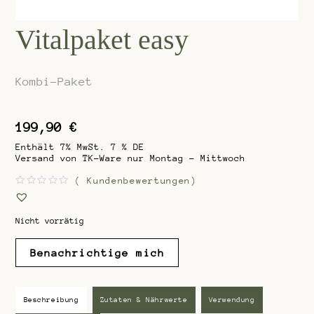
Vitalpaket easy
Kombi-Paket
199,90
€
Enthält 7% MwSt. 7 % DE
Versand von TK-Ware nur Montag - Mittwoch
(
Kundenbewertungen)
B
e
w
e
Nicht vorrätig
r
t
e
Benachrichtige mich
t
m
i
t
0
v
Beschreibung
Zutaten & Nährwerte
Verwendung
o
n