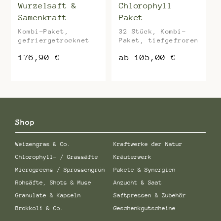
Wurzelsaft &
Chlorophyll
Samenkraft
Paket
Kombi-Paket,
32 Stück, Kombi-
gefriergetrocknet
Paket, tiefgefroren
176,90
€
ab
105,00
€
Dieses
Produkt
weist
mehrere
Varianten
auf.
Shop
Die
Optionen
Weizengras & Co.
Kraftwerke der Natur
können
auf
Chlorophyll- / Grassäfte
Kräuterwerk
der
Microgreens / Sprossengrün
Pakete & Synergien
Produktseite
gewählt
Rohsäfte, Shots & Muse
Anzucht & Saat
werden
Granulate & Kapseln
Saftpressen & Zubehör
Brokkoli & Co.
Geschenkgutscheine