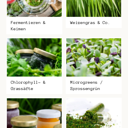
Fermentieren &
Weizengras & Co.
Keimen
Chlorophyll- &
Microgreens /
Grassäfte
Sprossengrün