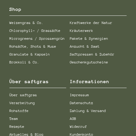
Shop
Weizengras & Co.
Kraftwerke der Natur
Chlorophyll- / Grassäfte
Kräuterwerk
Microgreens / Sprossengrün
Pakete & Synergien
Rohsäfte, Shots & Muse
Anzucht & Saat
Granulate & Kapseln
Saftpressen & Zubehör
Brokkoli & Co.
Geschenkgutscheine
Über saftgras
Informationen
Über saftgras
Impressum
Verarbeitung
Datenschutz
Rohstoffe
Zahlung & Versand
Team
AGB
Rezepte
Widerruf
Aktuelles & Blog
Kundenkonto