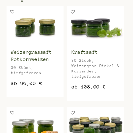
Weizengrassaft
Kraftsaft
Rotkornweizen
30 Stück,
Weizengras Dinkel &
30 Stück,
Koriander,
tiefgefroren
tiefgefroren
ab
96,00
€
ab
108,00
€
Dieses
Dieses
Produkt
Produkt
weist
weist
mehrere
mehrere
Varianten
Varianten
auf.
auf.
Die
Die
Optionen