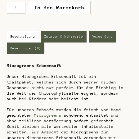
v
Microgreens
o
In den Warenkorb
n
Erbsensaft
5
Menge
Beschreibung
Zutaten & Nährwerte
Verwendung
Bewertungen (0)
Microgreens Erbsensaft
Unser Microgreens Erbsensaft ist ein
Kraftpaket, welches sich durch seinen milden
Geschmack nicht nur perfekt für den Einstieg in
die Welt der Chlorophyllsäfte eignet, sondern
auch bei Kindern sehr beliebt ist.
Für unseren Rohsaft werden die frisch von Hand
geernteten
Microgreens
schonend entsaftet und
ohne zeitliche Verzögerung sofort gefrostet.
Somit bleiben alle wertvollen Inhaltsstoffe
erhalten. Zur Anzucht der Microgreens für
unseren Microgreens Erbsensaft verwenden wir