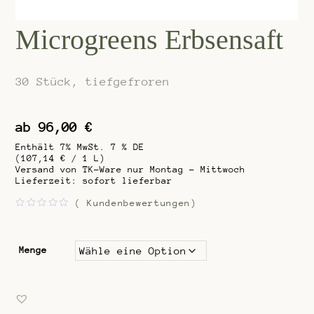
Microgreens Erbsensaft
30 Stück, tiefgefroren
ab
96,00
€
Enthält 7% MwSt. 7 % DE
(
107,14
€
/ 1 L)
Versand von TK-Ware nur Montag - Mittwoch
Lieferzeit: sofort lieferbar
(
Kundenbewertungen)
B
e
w
e
r
Menge
t
e
t
m
i
t
0