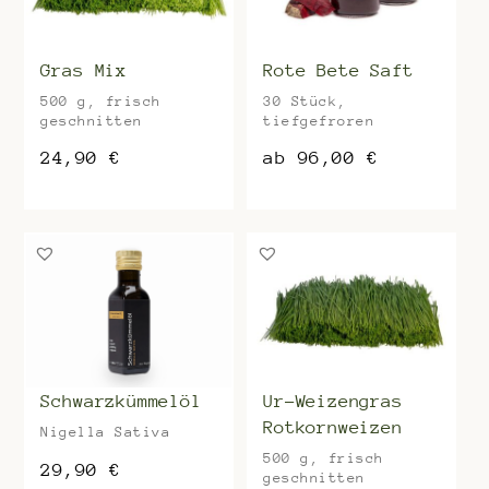
Gras Mix
Rote Bete Saft
500 g, frisch
30 Stück,
geschnitten
tiefgefroren
24,90
€
ab
96,00
€
Dieses
Dieses
Produkt
Produkt
weist
weist
mehrere
mehrere
Varianten
Varianten
auf.
auf.
Die
Die
Optionen
Optionen
können
können
auf
auf
der
der
Schwarzkümmelöl
Ur-Weizengras
Produktseite
Produktseite
Rotkornweizen
Nigella Sativa
gewählt
gewählt
werden
werden
500 g, frisch
29,90
€
geschnitten