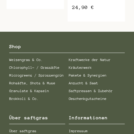
24,90
€
Shop
Weizengras & Co.
Kraftwerke der Natur
Chlorophyll- / Grassäfte
Kräuterwerk
Microgreens / Sprossengrün
Pakete & Synergien
Rohsäfte, Shots & Muse
Anzucht & Saat
Granulate & Kapseln
Saftpressen & Zubehör
Brokkoli & Co.
Geschenkgutscheine
Über saftgras
Informationen
Über saftgras
Impressum