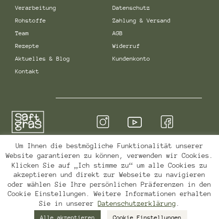
Verarbeitung
Datenschutz
Rohstoffe
Zahlung & Versand
Team
AGB
Rezepte
Widerruf
Aktuelles & Blog
Kundenkonto
Kontakt
Um Ihnen die bestmögliche Funktionalität unserer
Qualität & Sicherheit
Website garantieren zu können, verwenden wir Cookies.
Klicken Sie auf „Ich stimme zu“ um alle Cookies zu
akzeptieren und direkt zur Webseite zu navigieren
oder wählen Sie Ihre persönlichen Präferenzen in den
Cookie Einstellungen. Weitere Informationen erhalten
Sie in unserer
Datenschutzerklärung
.
Website by
NAVIGATOR
Alle akzeptieren
Cookie Einstellungen