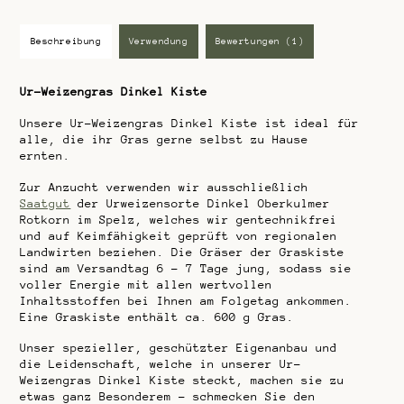
Beschreibung
Verwendung
Bewertungen (1)
Ur-Weizengras Dinkel Kiste
Unsere Ur-Weizengras Dinkel Kiste ist ideal für
alle, die ihr Gras gerne selbst zu Hause
ernten.
Zur Anzucht verwenden wir ausschließlich
Saatgut
der Urweizensorte Dinkel Oberkulmer
Rotkorn im Spelz, welches wir gentechnikfrei
und auf Keimfähigkeit geprüft von regionalen
Landwirten beziehen. Die Gräser der Graskiste
sind am Versandtag 6 – 7 Tage jung, sodass sie
voller Energie mit allen wertvollen
Inhaltsstoffen bei Ihnen am Folgetag ankommen.
Eine Graskiste enthält ca. 600 g Gras.
Unser spezieller, geschützter Eigenanbau und
die Leidenschaft, welche in unserer Ur-
Weizengras Dinkel Kiste steckt, machen sie zu
etwas ganz Besonderem – schmecken Sie den