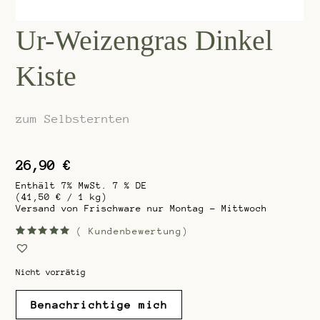
Ur-Weizengras Dinkel
Kiste
zum Selbsternten
26,90
€
Enthält 7% MwSt. 7 % DE
(
41,50
€
/ 1 kg)
Versand von Frischware nur Montag - Mittwoch
(
Kundenbewertung)
Bewertet
1
mit
5.00
von 5,
basieren
Nicht vorrätig
d auf
Kundenbe
wertung
Benachrichtige mich