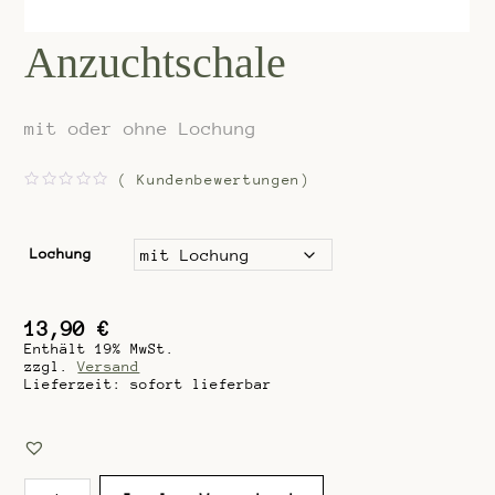
Anzuchtschale
mit oder ohne Lochung
(
Kundenbewertungen)
B
e
w
e
r
Lochung
t
e
t
m
i
13,90
€
t
0
Enthält 19% MwSt.
v
zzgl.
Versand
o
Lieferzeit: sofort lieferbar
n
5
Anzuchtschale