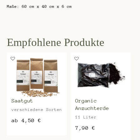
Maße: 60 cm x 40 cm x 6 cm
Saatgut
Organic
Anzuchterde
verschiedene Sorten
11 Liter
ab
4,50
€
7,90
€
Dieses
Produkt