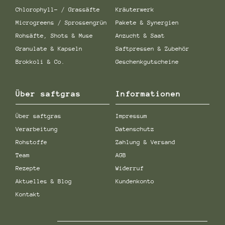
der
auf
Chlorophyll- / Grassäfte
Kräuterwerk
Produktseite
der
Microgreens / Sprossengrün
Pakete & Synergien
gewählt
Produktseite
werden
gewählt
Rohsäfte, Shots & Muse
Anzucht & Saat
werden
Granulate & Kapseln
Saftpressen & Zubehör
Brokkoli & Co.
Geschenkgutscheine
Über saftgras
Informationen
Über saftgras
Impressum
Verarbeitung
Datenschutz
Rohstoffe
Zahlung & Versand
Team
AGB
Rezepte
Widerruf
Aktuelles & Blog
Kundenkonto
Kontakt