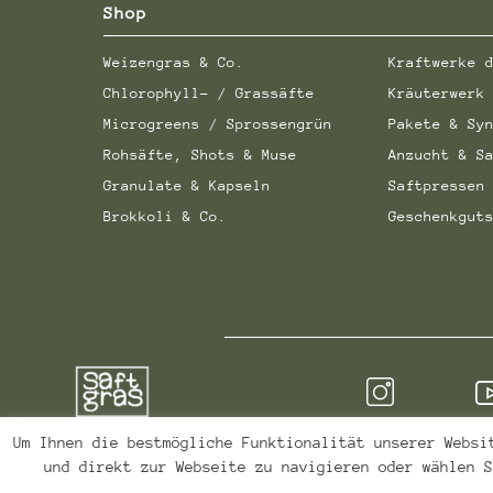
Die
Shop
Optionen
können
Weizengras & Co.
Kraftwerke 
auf
Chlorophyll- / Grassäfte
Kräuterwerk
der
Produktseite
Microgreens / Sprossengrün
Pakete & Sy
gewählt
Rohsäfte, Shots & Muse
Anzucht & S
werden
Granulate & Kapseln
Saftpressen
Brokkoli & Co.
Geschenkgut
Um Ihnen die bestmögliche Funktionalität unserer Websi
und direkt zur Webseite zu navigieren oder wählen S