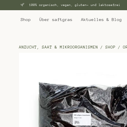
100% organisch, vegan, gluten- und laktosefrei
Shop
Über saftgras
Aktuelles & Blog
ANZUCHT, SAAT & MIKROORGANISMEN
/
SHOP
/
O