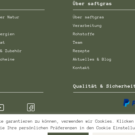
Über saftgras
der Natur
Über saftgras
Verarbeitung
nergien
Rohstoffe
aat
Team
 & Zubehör
Rezepte
scheine
Aktuelles & Blog
Kontakt
Qualität & Sicherhei
te garantieren zu können, verwenden wir Cookies. Klicken
ie Ihre persönlichen Präferenzen in den Cookie Einstell