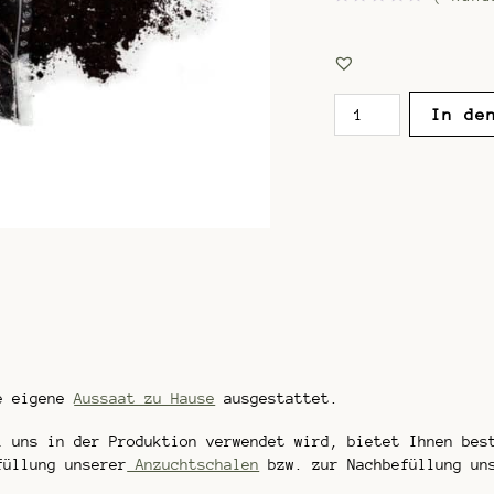
B
e
w
e
r
t
e
Organic
In de
t
Anzuchterde
m
i
Menge
t
0
v
o
n
5
ie eigene
Aussaat zu Hause
ausgestattet.
i uns in der Produktion verwendet wird, bietet Ihnen bes
füllung unserer
Anzuchtschalen
bzw. zur Nachbefüllung u