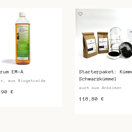
erum EM-A
Starterpaket: Kümm
Schwarzkümmel
er, aus Biogetreide
auch zum Ankeimen
,90
€
118,80
€
s
kt
re
nten