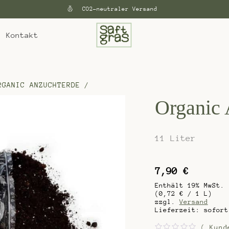
CO2-neutraler Versand
Kontakt
RGANIC ANZUCHTERDE
/
Organic 
11 Liter
7,90
€
Enthält 19% MwSt.
(
0,72
€
/ 1 L)
zzgl.
Versand
Lieferzeit: sofort
(
Kunde